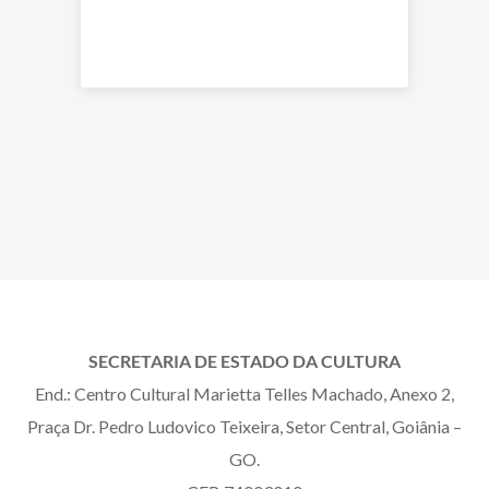
ao longo dos cinco dias de
atrações gratuitas do festival
Notíciais
Últimas Notícias
SECRETARIA DE ESTADO DA CULTURA
End.: Centro Cultural Marietta Telles Machado, Anexo 2,
Praça Dr. Pedro Ludovico Teixeira, Setor Central, Goiânia –
GO.