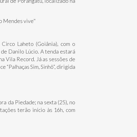
ral de Porangatu, localizado na
 Circo Laheto (Goiânia), com o
 de Danilo Lúcio. A tenda estará
na Vila Record. Já as sessões de
e “Palhaças Sim, Sinhô”, dirigida
ra da Piedade; na sexta (25), no
tações terão início às 16h, com