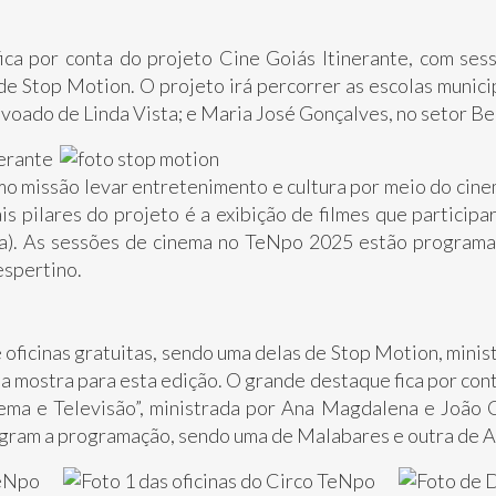
ca por conta do projeto Cine Goiás Itinerante, com ses
de Stop Motion. O projeto irá percorrer as escolas municip
ovoado de Linda Vista; e Maria José Gonçalves, no setor Bel
o missão levar entretenimento e cultura por meio do cine
s pilares do projeto é a exibição de filmes que participa
a). As sessões de cinema no TeNpo 2025 estão programad
espertino.
 oficinas gratuitas, sendo uma delas de Stop Motion, mini
 mostra para esta edição. O grande destaque fica por cont
ema e Televisão”, ministrada por Ana Magdalena e João 
gram a programação, sendo uma de Malabares e outra de A