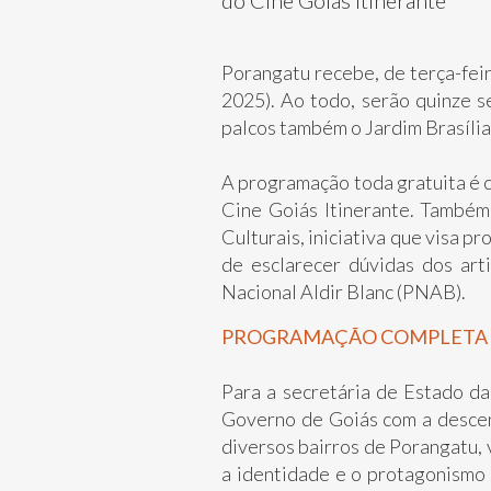
do Cine Goiás Itinerante
Porangatu recebe, de terça-fei
2025). Ao todo, serão quinze s
palcos também o Jardim Brasília
A programação toda gratuita é c
Cine Goiás Itinerante. Também 
Culturais, iniciativa que visa 
de esclarecer dúvidas dos arti
Nacional Aldir Blanc (PNAB).
PROGRAMAÇÃO COMPLETA
Para a secretária de Estado d
Governo de Goiás com a descent
diversos bairros de Porangatu, 
a identidade e o protagonismo 