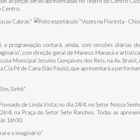
das as peças serão apresentadas no Teatro do Centro Cultu
o Centro.
0, a programação contará, ainda, com sessões diárias do
aginário”, com direção geral de Maneco Manacá e artística
ola Municipal Jesuíno Gonçalves dos Reis, na Av. Brasil, 
 da Cia Pé de Cana (São Paulo), que apresentará a performanc
Povoado de Linda Vista; no dia 24/4, no Setor Nossa Senho
a 26/4, na Praça do Setor Sete Ranchos. Todas as apresen
 às 16h30.