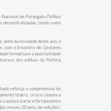
ro Nacional de Porangatu (TeNpo
is descentralizadas, tendo como
s, além da novidade deste ano, o
nte, com o Encontro de Gestores
idade formativa e a oportunidade
ecursos dos editais da Política
stado reforça o compromisso do
amente teatro, circo e cinema a
s o acesso à arte e fortalecemos
Npo nesses 20 anos de edições”,