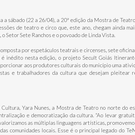
ra a sábado (22 a 26/04), a 20ª edição da Mostra de Teat
essões de teatro e circo que, este ano, chegam ainda ma
, o Setor Sete Ranchos e o povoado de Linda Vista.
omposta por espetáculos teatrais e circenses, sete oficina
é inédito nesta edição, o projeto Secult Goiás Itinera
proporcionar aos produtores culturais do município uma ativ
stas e trabalhadores da cultura que desejam pleitear r
a Cultura, Yara Nunes, a Mostra de Teatro no norte do e
ralização e democratização da cultura. “Ao levar gratuit
valorizamos as múltiplas linguagens artísticas, promovemo
das comunidades locais. Esse é o principal legado do Te